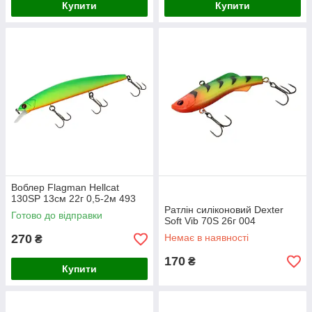
Купити
Купити
Воблер Flagman Hellcat
130SP 13см 22г 0,5-2м 493
Ратлін силіконовий Dexter
Готово до відправки
Soft Vib 70S 26г 004
270
Немає в наявності
₴
170
₴
Купити