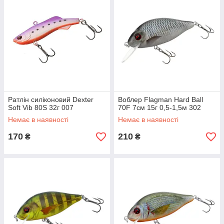
Ратлін силіконовий Dexter
Воблер Flagman Hard Ball
Soft Vib 80S 32г 007
70F 7см 15г 0,5-1,5м 302
Немає в наявності
Немає в наявності
170
210
₴
₴