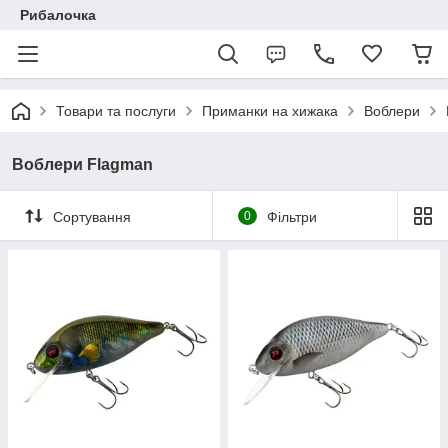
Рибалочка
Товари та послуги
Приманки на хижака
Воблери
Воблери Flagman
Сортування
0
Фільтри