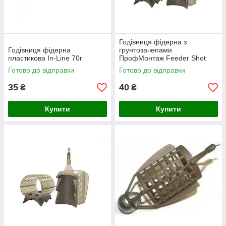
Годівниця фідерна з
Годівниця фідерна
грунтозачепами
пластикова In-Line 70г
ПрофМонтаж Feeder Shot
Stream 70г
Готово до відправки
Готово до відправки
35
40
₴
₴
Купити
Купити