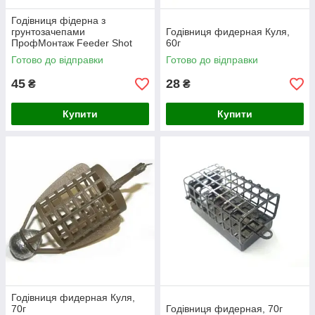
Годівниця фідерна з
грунтозачепами
Годівниця фидерная Куля,
ПрофМонтаж Feeder Shot
60г
Stream 90г
Готово до відправки
Готово до відправки
45
28
₴
₴
Купити
Купити
Годівниця фидерная Куля,
70г
Годівниця фидерная, 70г