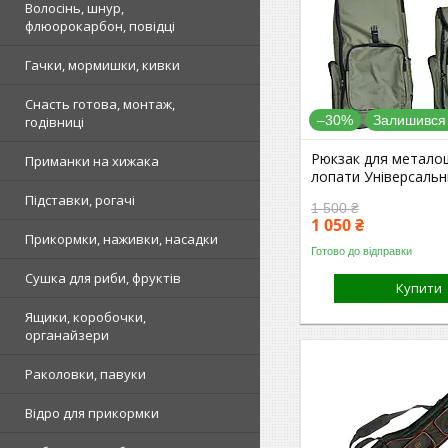
Волосінь, шнур,
флюорокарбон, повідці
Гачки, мормишки, кивки
Снасть готова, монтаж,
–30%
Залишився
годівниці
Рюкзак для метало
Приманки на хижака
лопати Універсальн
Підставки, рогачі
1 500 ₴
1 050 ₴
Прикормки, наживки, насадки
Готово до відправки
Сушка для риби, фруктів
Купити
Ящики, коробочки,
органайзери
Раколовки, павуки
Відро для прикормки