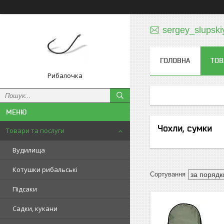
sergey_slupski
ГОЛОВНА
ТОВ
Рибалочка
Чохли, сумки
Товари та послуги
Вудилища
Котушки рибальські
Підсаки
Садки, кукани