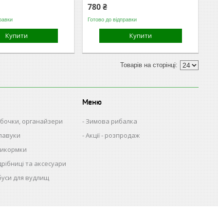
780 ₴
равки
Готово до відправки
Купити
Купити
Меню
обочки, органайзери
Зимова рибалка
павуки
Акції - розпродаж
рикормки
дрібниці та аксесуари
буси для вудлищ