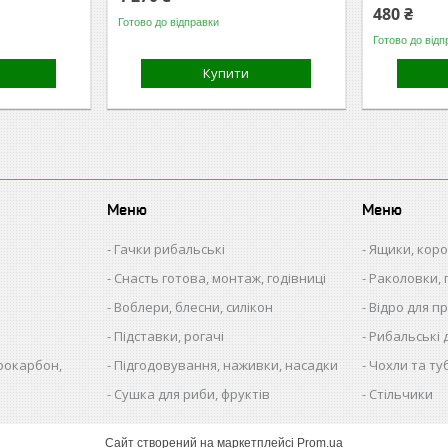
480 ₴
Готово до відправки
Готово до відп
Купити
Меню
Меню
Гачки рибальські
Ящики, кор
Снасть готова, монтаж, годівниці
Раколовки, 
Воблери, блесни, силікон
Відро для п
Підставки, рогачі
Рибальські 
рокарбон,
Підгодовування, наживки, насадки
Чохли та ту
Сушка для риби, фруктів
Стільчики
Сайт створений на маркетплейсі
Prom.ua