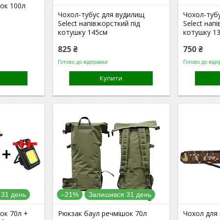
ок 100л
Чохол-тубус для вудилищ
Чохол-туб
Select напівжорсткий під
Select нап
котушку 145см
котушку 1
825 ₴
750 ₴
Готово до відправки
Готово до відп
Купити
 31 день
–21%
Залишився 31 день
ок 70л +
Рюкзак баул речмішок 70л
Чохол для