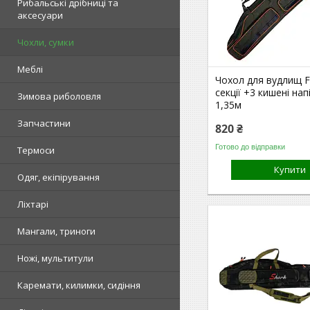
Рибальські дрібниці та
аксесуари
Чохли, сумки
Меблі
Чохол для вудлищ F
секції +3 кишені на
Зимова риболовля
1,35м
Запчастини
820 ₴
Готово до відправки
Термоси
Купити
Одяг, екіпірування
Ліхтарі
Мангали, триноги
Ножі, мультитули
Каремати, килимки, сидіння