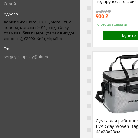
подарунок ліхтарик
Сергій
1 200 ₴
900 ₴
Харківське шосе, 19, ТЦ МегаСіті, 2
Готово до відправки
поверх, магазин 2011, вхід з боку
трамвая, біля піцерії, (перед виїздом
Купити
дзвоніть), 02090, Київ, Україна
sergey_slupskiy@ukr.net
Сумка для риболовл
EVA Gray Woven Bag
48x28x23см