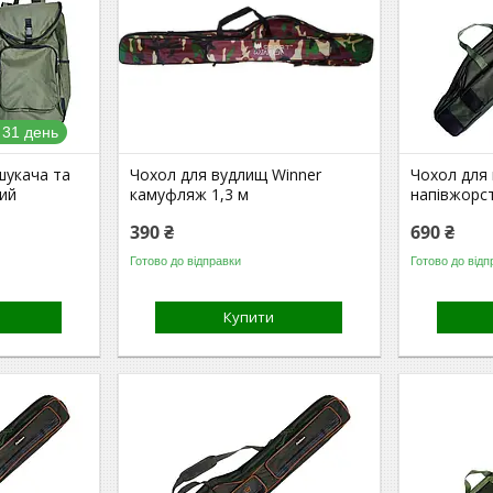
 31 день
шукача та
Чохол для вудлищ Winner
Чохол для
ий
камуфляж 1,3 м
напівжорс
390 ₴
690 ₴
Готово до відправки
Готово до відп
Купити