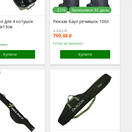
–21%
Залишився 31 день
ол для 4 котушок
Рюкзак баул речмішок 100л
4х13см
1 012 ₴
799,48 ₴
Готово до відправки
равки
Купити
Купити
6