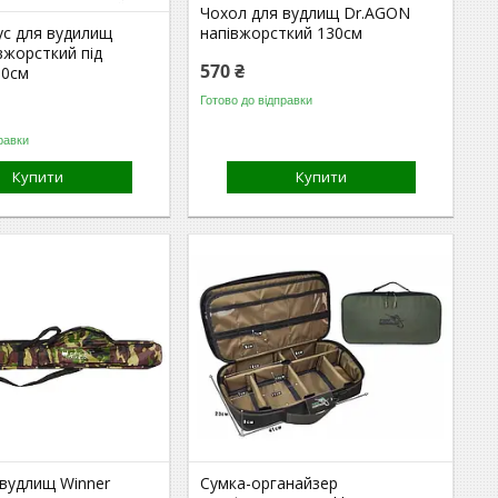
Чохол для вудлищ Dr.AGON
ус для вудилищ
напівжорсткий 130см
івжорсткий під
570 ₴
30см
Готово до відправки
равки
Купити
Купити
 вудлищ Winner
Сумка-органайзер