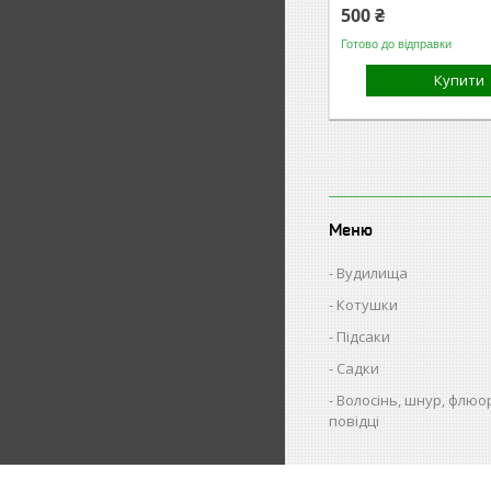
500 ₴
Готово до відправки
Купити
Меню
Вудилища
Котушки
Підсаки
Садки
Волосінь, шнур, флюо
повідці