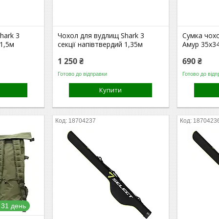
hark 3
Чохол для вудлищ Shark 3
Сумка чох
 1,5м
секції напівтвердий 1,35м
Амур 35х3
1 250 ₴
690 ₴
Готово до відправки
Готово до відп
Купити
18704237
1870423
 31 день