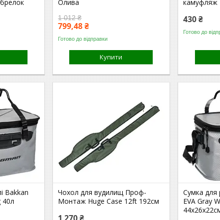
 брелок
Олива
камуфляж 
1 012 ₴
430 ₴
799,48 ₴
Готово до відп
Готово до відправки
Купити
і Bakkan
Чохол для вудилищ Проф-
Сумка для
 40л
Монтаж Huge Case 12ft 192см
EVA Gray 
44x26x22с
1 270 ₴