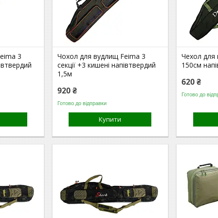
eima 3
Чохол для вудлищ Feima 3
Чехол для
півтвердий
секції +3 кишені напівтвердий
150см нап
1,5м
620 ₴
920 ₴
Готово до відп
Готово до відправки
Купити