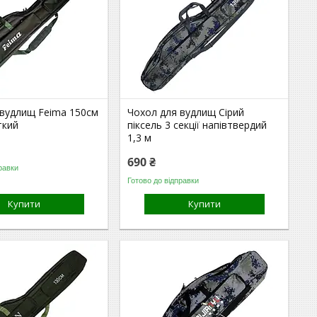
 вудлищ Feima 150см
Чохол для вудлищ Сірий
ткий
піксель 3 секції напівтвердий
1,3 м
690 ₴
равки
Готово до відправки
Купити
Купити