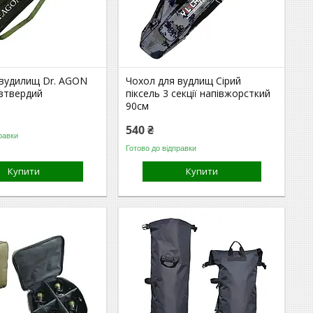
 вудилищ Dr. AGON
Чохол для вудлищ Сірий
івтвердий
піксель 3 секції напівжорсткий
90см
540 ₴
равки
Готово до відправки
Купити
Купити