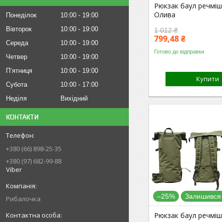
Рюкзак баул речміш
Олива
Понеділок
10:00
19:00
Вівторок
10:00
19:00
1 012 ₴
799,48 ₴
Середа
10:00
19:00
Готово до відправки
Четвер
10:00
19:00
Пʼятниця
10:00
19:00
Купити
Субота
10:00
17:00
Неділя
Вихідний
КОНТАКТИ
+380 (66) 898-25-35
+380 (97) 682-99-88
Viber
–25%
Залишився
Рибалочка
Рюкзак баул речміш