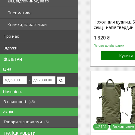
Дім, відпочинок, авто
Пневматика
Чохол для вудлищ S
Книжки, парасольки
секції напівтвердий
Про нас
1 320 ₴
Готово до відправки
Відгуки
Купити
ФІЛЬТРИ
Ціна
Наявність
В наявності
48
Акція
Товари зі знижками
6
–21%
Залишився
ГРАФІК РОБОТИ