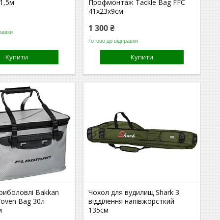
1,5м
Профмонтаж Tackle Bag FFC
41х23х9см
1 300 ₴
равки
Готово до відправки
Купити
Купити
 риболовлі Bakkan
Чохол для вудилищ Shark 3
Woven Bag 30л
відділення напівжорсткий
м
135см