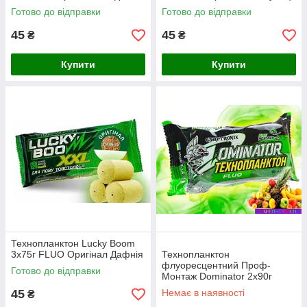
Готово до відправки
Готово до відправки
45
45
₴
₴
Купити
Купити
Технопланктон Lucky Boom
3x75г FLUO Оригінал Дафнія
Технопланктон
флуоресцентний Проф-
Готово до відправки
Монтаж Dominator 2x90г
Тутті-Фрутті
45
Немає в наявності
₴