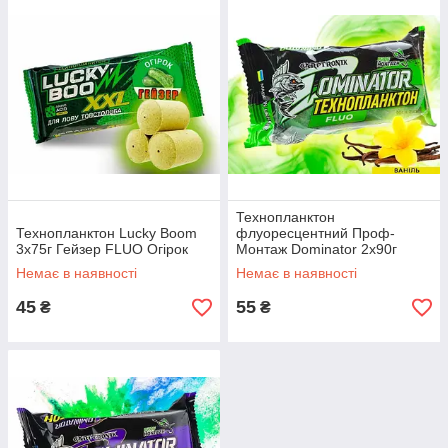
Технопланктон
Технопланктон Lucky Boom
флуоресцентний Проф-
3x75г Гейзер FLUO Огірок
Монтаж Dominator 2x90г
Ваніль
Немає в наявності
Немає в наявності
45
55
₴
₴