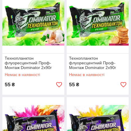
Технопланктон
Технопланктон
флуоресцентний Проф-
флуоресцентний Проф-
Монтаж Dominator 2x90г
Монтаж Dominator 2x90г
Часник
Бісквіт
Немає в наявності
Немає в наявності
55
55
₴
₴