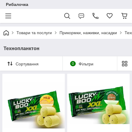
Рибалочка
Товари та послуги
Прикормки, наживки, насадки
Тех
Технопланктон
Сортування
0
Фільтри