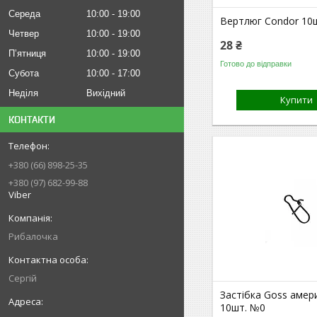
Середа
10:00
19:00
Вертлюг Condor 10
Четвер
10:00
19:00
28 ₴
Пʼятниця
10:00
19:00
Готово до відправки
Субота
10:00
17:00
Неділя
Вихідний
Купити
КОНТАКТИ
+380 (66) 898-25-35
+380 (97) 682-99-88
Viber
Рибалочка
Сергій
Застібка Goss амер
10шт. №0