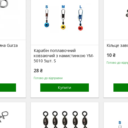
мна Gurza
Кільце зав
Карабін поплавочний
10 ₴
ковзаючий з намистинкою YM-
5010 5шт. S
Готово до відп
28 ₴
Готово до відправки
Купити