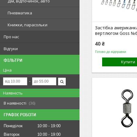
Дім, відпочинок, авто
Пневматика
Книжки, парасольки
Застібка американк
вертлюгом Goss №
Про нас
40 ₴
Відгуки
Готово до відправки
ФІЛЬТРИ
Купити
Ціна
Наявність
В наявності
36
ГРАФІК РОБОТИ
Понеділок
10:00
19:00
Вівторок
10:00
19:00