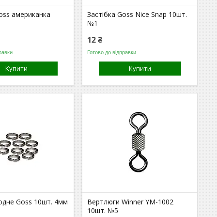
oss американка
Застібка Goss Nice Snap 10шт.
№1
12 ₴
равки
Готово до відправки
Купити
Купити
одне Goss 10шт. 4мм
Вертлюги Winner YM-1002
10шт. №5