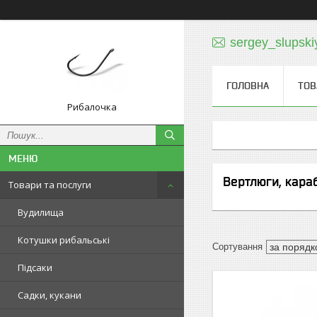
sergey_slupski
ГОЛОВНА
ТОВ
Рибалочка
Вертлюги, караб
Товари та послуги
Вудилища
Котушки рибальські
Підсаки
Садки, кукани