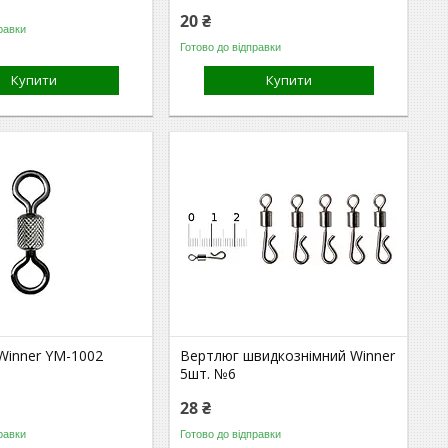
20 ₴
равки
Готово до відправки
Купити
Купити
Winner YM-1002
Вертлюг швидкознімний Winner
5шт. №6
28 ₴
равки
Готово до відправки