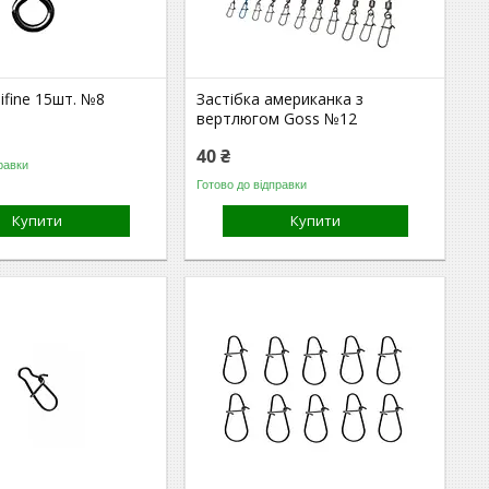
fine 15шт. №8
Застібка американка з
вертлюгом Goss №12
40 ₴
равки
Готово до відправки
Купити
Купити