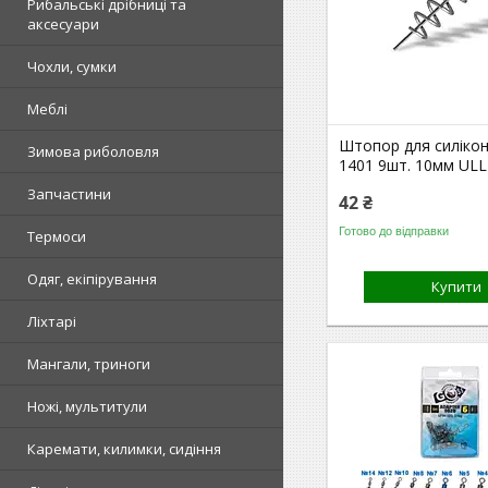
Рибальські дрібниці та
аксесуари
Чохли, сумки
Меблі
Штопор для силікон
Зимова риболовля
1401 9шт. 10мм ULL
Запчастини
42 ₴
Готово до відправки
Термоси
Одяг, екіпірування
Купити
Ліхтарі
Мангали, триноги
Ножі, мультитули
Каремати, килимки, сидіння