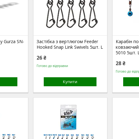
у Gurza SN-
Застібка з вертлюгом Feeder
Карабін п
Hooked Snap Link Swivels 5шт. L
ковзаючий
5010 5шт. 
26 ₴
28 ₴
Готово до відправки
Готово до відп
Купити