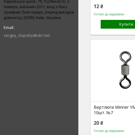
Харківське шосе, 19, ТЦ МегаСіті, 2
12 ₴
поверх, магазин 2011, вхід з боку
трамвая, біля піцерії, (перед виїздом
Готово до відправки
дзвоніть), 02090, Київ, Україна
Купити
sergey_slupskiy@ukr.net
Вертлюги Winner Y
10шт. №7
20 ₴
Готово до відправки