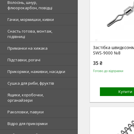
Волосінь, шнур,
флюорокарбон, повідці
Гачки, мормишки, кивки
Снасть готова, монтаж,
годівниці
Застібка швидкозні
Приманки на хижака
SWS-9000 №8
Підставки, рогачі
35 ₴
Прикормки, наживки, насадки
Готово до відправки
Сушка для риби, фруктів
Купити
Ящики, коробочки,
органайзери
Раколовки, павуки
Відро для прикормки