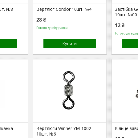
шт. №8
Вертлюг Condor 10шт. №4
Застібка G
10шт. №00
28 ₴
12 ₴
Готово до відправки
Готово до відп
Купити
иканка
Вертлюги Winner YM-1002
Кільце зав
10шт. №6