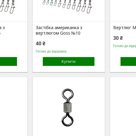
а з
Застібка американка з
Вертлюг Mi
6
вертлюгом Goss №10
30 ₴
40 ₴
Готово до відп
Готово до відправки
Купити