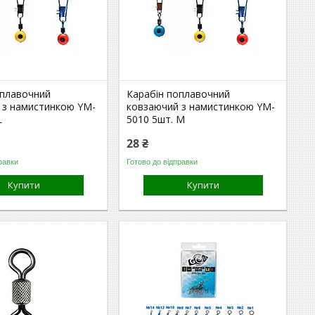
оплавочний
Карабін поплавочний
 з намистинкою YM-
ковзаючий з намистинкою YM-
L
5010 5шт. M
28 ₴
равки
Готово до відправки
Купити
Купити