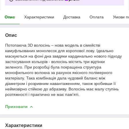
Опис
Характеристики
Доставка
Оплата
Умови п
Опис
Потопаюча 3D волосінь – нова модель в сімействі
камуфльованих монолесок для коропової лову. Ідеально
маскуються на фоні дна завдяки кардинально нового підходу
застосування кольорів - волосінь містить три відтінки
зеленого. При розробці була покращена структура
монофильного волокна за рахунок якісного полімерного
матеріалу. Така комбінація дала чудовий баланс між
діаметром і розривним навантаженням, також зробивши її
неймовірно стійкою до абразиву. Волосінь має малу ступінь
розтяжності і практично не має пам'яті.
Приховати
Характеристики