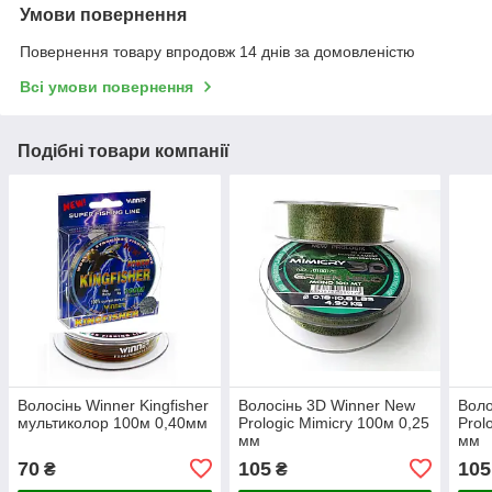
Умови повернення
Повернення товару впродовж 14 днів за домовленістю
Всі умови повернення
Подібні товари компанії
Волосінь Winner Kingfisher
Волосінь 3D Winner New
Воло
мультиколор 100м 0,40мм
Prologic Mimicry 100м 0,25
Prol
мм
мм
70
105
105
₴
₴