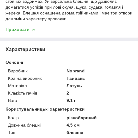
стоячих водоймах. Універсальна блешня, що дозволяє
домагатися успіхів при лові окуня, щуки, судака, голавля і
жереха. Блешня оснащена двома трійниками і має три отвори
для зміни характеру проводки.
Приховати
Характеристики
Основні
Виробник
Nobrand
Країна виробник
Тайвань
Матеріал
Латунь
Кількість гачків
2
Вага
9.1 г
Користувальницькі характеристики
Колір
різнобарвний
Довжина блешні
4.5 см
Тип
блешня