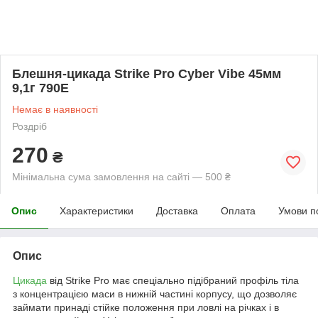
Блешня-цикада Strike Pro Cyber ​​Vibe 45мм
9,1г 790E
Немає в наявності
Роздріб
270
₴
Мінімальна сума замовлення на сайті — 500 ₴
Опис
Характеристики
Доставка
Оплата
Умови п
Опис
Цикада
від Strike Pro має спеціально підібраний профіль тіла
з концентрацією маси в нижній частині корпусу, що дозволяє
займати принаді стійке положення при ловлі на річках і в