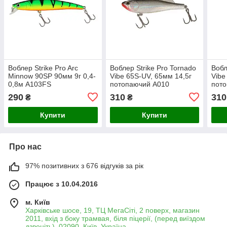
Воблер Strike Pro Arc
Воблер Strike Pro Tornado
Вобл
Minnow 90SP 90мм 9г 0,4-
Vibe 65S-UV, 65мм 14,5г
Vibe
0,8м A103FS
потопаючий A010
пот
290
310
310
₴
₴
Купити
Купити
Про нас
97% позитивних з 676 відгуків за рік
Працює з 10.04.2016
м. Київ
Харківське шосе, 19, ТЦ МегаСіті, 2 поверх, магазин
2011, вхід з боку трамвая, біля піцерії, (перед виїздом
дзвоніть), 02090, Київ, Україна