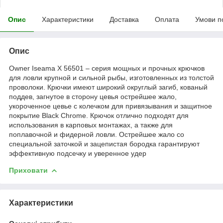
Опис
Характеристики
Доставка
Оплата
Умови п
Опис
Owner Iseama X 56501 – серия мощных и прочных крючков
для ловли крупной и сильной рыбы, изготовленных из толстой
проволоки. Крючки имеют широкий округлый загиб, кованый
поддев, загнутое в сторону цевья острейшее жало,
укороченное цевье с колечком для привязывания и защитное
покрытие Black Chrome. Крючок отлично подходят для
использования в карповых монтажах, а также для
поплавочной и фидерной ловли. Острейшее жало со
специальной заточкой и зацепистая бородка гарантируют
эффективную подсечку и уверенное удер
Приховати
Характеристики