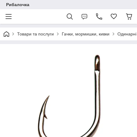
Рибалочка
Товари та послуги
Гачки, мормишки, кивки
Одинарні