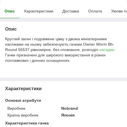
Опис
Характеристики
Доставка
Оплата
Умови п
Опис
Круглий загин і подовжене цівку з двома мініатюрними
насічками на ньому забезпечують гачкам Owner Worm Bh-
Round 56537 рівномірне, без сповзання, розподіл
насадки
.
Гачки призначені для широкого використання в різних
поплавкових і донних оснащеннях.
Характеристики
Основні атрибути
Виробник
Nobrand
Країна виробник
Японія
Характеристика гачка