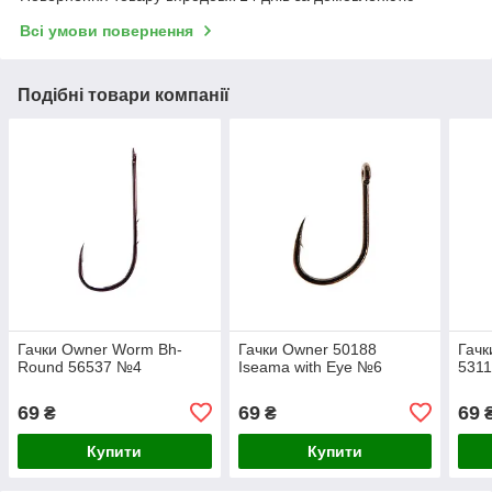
Всі умови повернення
Подібні товари компанії
Гачки Owner Worm Bh-
Гачки Owner 50188
Гачк
Round 56537 №4
Iseama with Eye №6
531
69
69
69
₴
₴
Купити
Купити