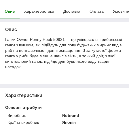
Опис
Характеристики
Доставка
Оплата
Умови п
Опис
Гачки Owner Penny Hook 50921 — це універсальні рибальські
гачки з вушком, які підійдуть для лову будь-яких мирних видів
риб на поплавочные і донні оснащення. З-за кутастої форми
гачка у риби буде менше шансів зійти, а тонкий дріт, з якої
виготовлений гачок, підійде для будь-якого виду тварин
насадок.
Характеристики
Основні атрибути
Виробник
Nobrand
Країна виробник
Японія