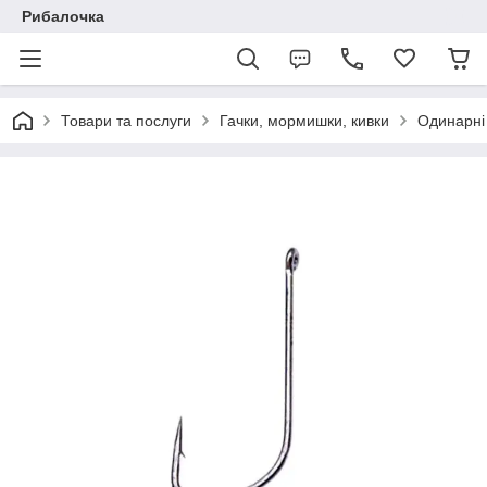
Рибалочка
Товари та послуги
Гачки, мормишки, кивки
Одинарні