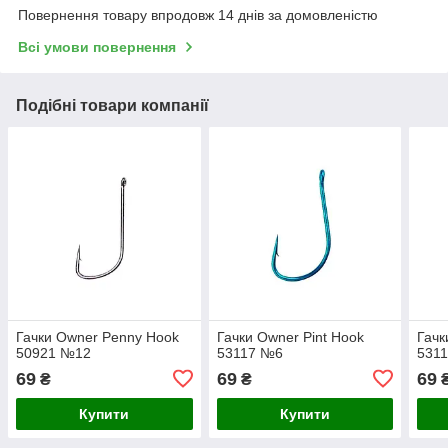
Повернення товару впродовж 14 днів за домовленістю
Всі умови повернення
Подібні товари компанії
Гачки Owner Penny Hook
Гачки Owner Pint Hook
Гачк
50921 №12
53117 №6
531
69
69
69
₴
₴
Купити
Купити