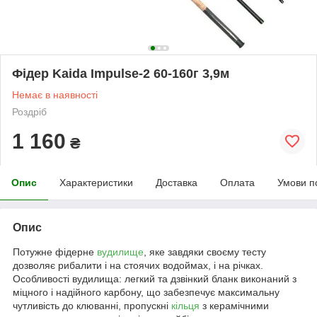
Фідер Kaida Impulse-2 60-160г 3,9м
Немає в наявності
Роздріб
1 160
₴
Опис
Характеристики
Доставка
Оплата
Умови п
Опис
Потужне фідерне
вудилище
, яке завдяки своєму тесту
дозволяє рибалити і на стоячих водоймах, і на річках.
Особливості вудилища: легкий та дзвінкий бланк виконаний з
міцного і надійного карбону, що забезпечує максимальну
чутливість до клюванні, пропускні
кільця
з керамічними