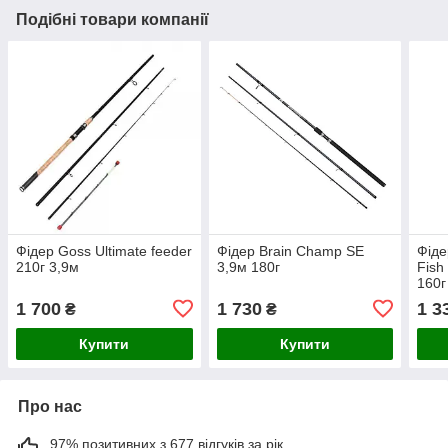
Подібні товари компанії
Фідер Goss Ultimate feeder
Фідер Brain Champ SE
Фіде
210г 3,9м
3,9м 180г
Fish
160г
1 700
1 730
1 3
₴
₴
Купити
Купити
Про нас
97% позитивних з 677 відгуків за рік