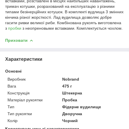
вставками, розставлені в місцях найбільших навантажень,
тримач котушки, розрахований на експлуатацію з різними
типами безінерційних котушок. В комплекті вудлища 3 змінних
кінчика різної жорсткості. Лад вудилища дозволяє добре
гасити ривки великої риби. Комбінована рукоять виготовлена
з
пробки
з неопреновыми вставками. Комплектується чохлом.
Приховати
Характеристики
Основні
Виробник
Nobrand
Вага
475 г
Конструкція
Штекерна
Матеріал рукоятки
Пробка
Тип
Фідерне вудилище
Тип рукоятки
Дворучна
Колір
Чорний
Користувальницькі характеристики