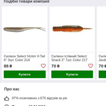
Подібні товари компанії
Силікон Select Victim V-Tail
Силікон їстівний Select
Силі
6" 3шт. Color 214
Snack 2" 7шт. Color 217
Javi
88
70
70
₴
₴
Купити
Купити
Про нас
97% позитивних з 675 відгуків за рік