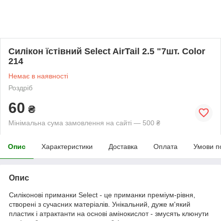
Силікон їстівний Select AirTail 2.5 "7шт. Color
214
Немає в наявності
Роздріб
60
₴
Мінімальна сума замовлення на сайті — 500 ₴
Опис
Характеристики
Доставка
Оплата
Умови п
Опис
Силіконові приманки Select - це приманки преміум-рівня,
створені з сучасних матеріалів. Унікальний, дуже м'який
пластик і атрактанти на основі амінокислот - змусять клюнути