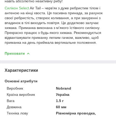
навіть абсолютно неактивну рибу!
Силікон Select
Air Tail – черв'як з дуже ребристим тілом і
антеною на кінці хвоста. Ця пасивна принада, за рахунок
своєї ребристість, створює коливання, а при зануренні з
впадинок в тілі виходить повітря. Це додатково залучає
хижака. Приманка виконана з м'якого їстівного силікону.
Прекрасно працює з будь-якого хижака. Рекомендується
відвантажувати приманку легким гачком, важливо, щоб
приманка на день приймала вертикальне положення.
Приховати
Характеристики
Основні атрибути
Виробник
Nobrand
Країна виробник
Україна
Вага
1.5 г
Довжина
60 мм
Техніка лову
Рівномірна проводка,