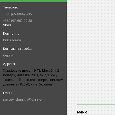
+380 (66) 898-25-35
+380 (97) 682-99-88
Viber
Рибалочка
Сергій
Харківське шосе, 19, ТЦ МегаСіті, 2
поверх, магазин 2011, вхід з боку
трамвая, біля піцерії, (перед виїздом
дзвоніть), 02090, Київ, Україна
sergey_slupskiy@ukr.net
Меню