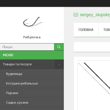
sergey_slupski
ГОЛОВНА
ТОВ
Рибалочка
Товари та послуги
Вудилища
Котушки рибальські
Підсаки
Садки, кукани