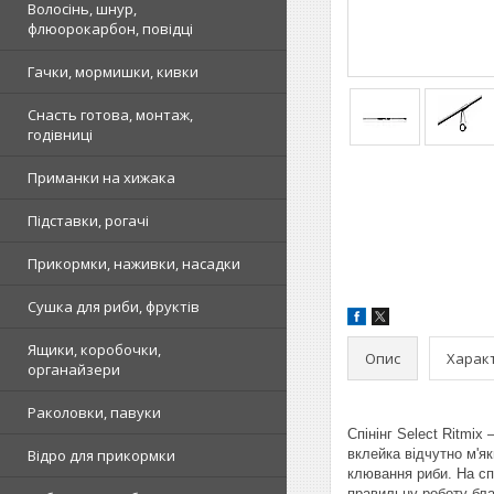
Волосінь, шнур,
флюорокарбон, повідці
Гачки, мормишки, кивки
Снасть готова, монтаж,
годівниці
Приманки на хижака
Підставки, рогачі
Прикормки, наживки, насадки
Сушка для риби, фруктів
Ящики, коробочки,
Опис
Харак
органайзери
Раколовки, павуки
Спінінг Select Ritmix
Відро для прикормки
вклейка відчутно м'я
клювання риби. На сп
правильну роботу бла