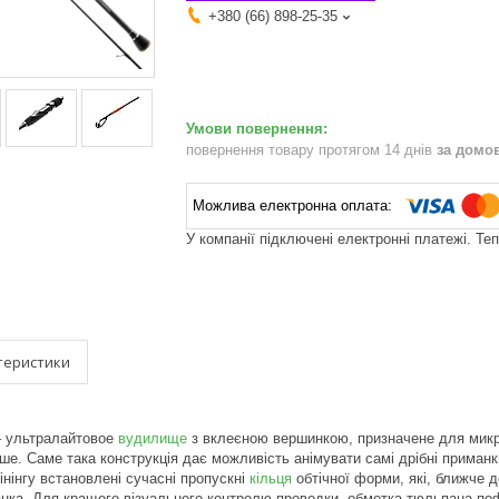
+380 (66) 898-25-35
повернення товару протягом 14 днів
за домо
У компанії підключені електронні платежі. Те
теристики
 – ультралайтовое
вудилище
з вклеєною вершинкою, призначене для микро
кше. Саме така конструкція дає можливість анімувати самі дрібні приман
інінгу встановлені сучасні пропускні
кільця
обтічної форми, які, ближче д
нка. Для кращого візуального контролю проводки, обмотка тюльпана по