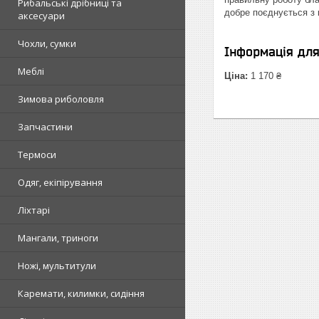
Рибальські дрібниці та
добре поєднується з
аксесуари
Чохли, сумки
Інформація дл
Меблі
Ціна:
1 170 ₴
Зимова риболовля
Запчастини
Термоси
Одяг, екіпірування
Ліхтарі
Мангали, триноги
Ножі, мультитули
Каремати, килимки, сидіння