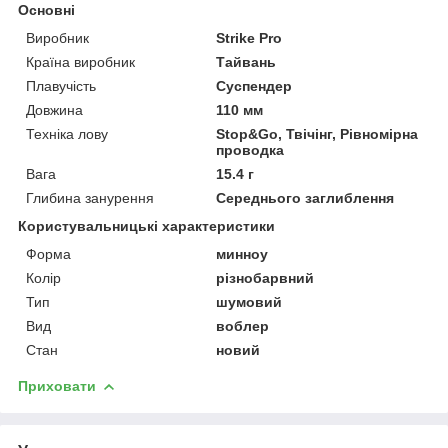
Основні
Виробник
Strike Pro
Країна виробник
Тайвань
Плавучість
Суспендер
Довжина
110 мм
Техніка лову
Stop&Go, Твічінг, Рівномірна
проводка
Вага
15.4 г
Глибина занурення
Середнього заглиблення
Користувальницькі характеристики
Форма
минноу
Колір
різнобарвний
Тип
шумовий
Вид
воблер
Стан
новий
Приховати