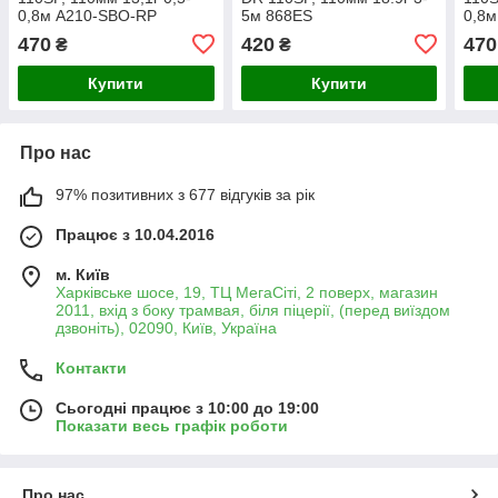
0,8м A210-SBO-RP
5м 868ES
0,8м
470
420
470
₴
₴
Купити
Купити
Про нас
97% позитивних з 677 відгуків за рік
Працює з 10.04.2016
м. Київ
Харківське шосе, 19, ТЦ МегаСіті, 2 поверх, магазин
2011, вхід з боку трамвая, біля піцерії, (перед виїздом
дзвоніть), 02090, Київ, Україна
Контакти
Сьогодні працює з 10:00 до 19:00
Показати весь графік роботи
Про нас