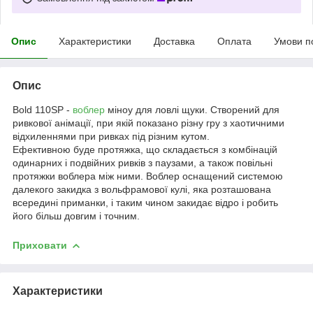
Опис
Характеристики
Доставка
Оплата
Умови п
Опис
Bold 110SP -
воблер
міноу для ловлі щуки. Створений для
ривкової анімації, при якій показано різну гру з хаотичними
відхиленнями при ривках під різним кутом.
Ефективною буде протяжка, що складається з комбінацій
одинарних і подвійних ривків з паузами, а також повільні
протяжки воблера між ними. Воблер оснащений системою
далекого закидка з вольфрамової кулі, яка розташована
всередині приманки, і таким чином закидає відро і робить
його більш довгим і точним.
Приховати
Характеристики