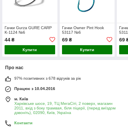
Гачки Gurza GURE CARP
Гачки Owner Pint Hook
Гачк
K-1124 №6
53117 №6
531
44
69
69
₴
₴
Купити
Купити
Про нас
97% позитивних з 678 відгуків за рік
Працює з 10.04.2016
м. Київ
Харківське шосе, 19, ТЦ МегаСіті, 2 поверх, магазин
2011, вхід з боку трамвая, біля піцерії, (перед виїздом
дзвоніть), 02090, Київ, Україна
Контакти