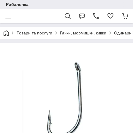
Рибалочка
Товари та послуги
Гачки, мормишки, кивки
Одинарні