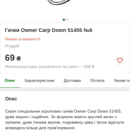
Гачки Owner Carp Down 51455 №6
Немає в наявності
Роздріб
69
₴
Мінімальна сума замовлення на сайті — 500 ₴
Опис
Характеристики
Доставка
Оплата
Умови п
Опис
Серія спеціальних коропових гачків Owner Carp Down 51455,
дуже міцних і надійних. За формою мають круглий загин з
прямим, дуже тонким жалом, подовжену цівку і трохи відігнуте
всередину кільце для прив'язування.