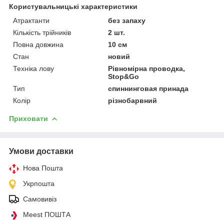
Користувальницькі характеристики
Атрактанти
без запаху
Кількість трійників
2 шт.
Повна довжина
10 см
Стан
новий
Техніка лову
Рівномірна проводка,
Stop&Go
Тип
спиннинговая принада
Колір
різнобарвний
Приховати
Умови доставки
Нова Пошта
Укрпошта
Самовивіз
Meest ПОШТА