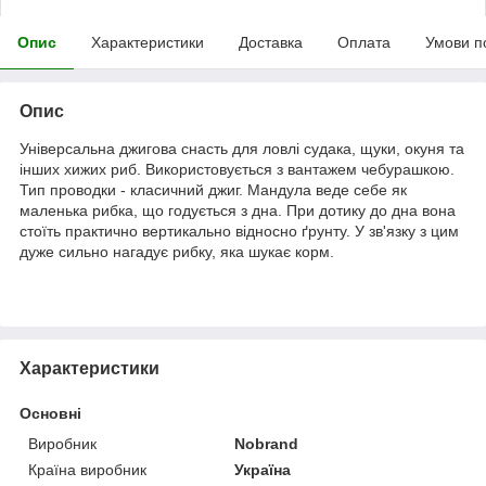
Опис
Характеристики
Доставка
Оплата
Умови п
Опис
Універсальна джигова снасть для ловлі судака, щуки, окуня та
інших хижих риб. Використовується з вантажем чебурашкою.
Тип проводки - класичний джиг. Мандула веде себе як
маленька рибка, що годується з дна. При дотику до дна вона
стоїть практично вертикально відносно ґрунту. У зв'язку з цим
дуже сильно нагадує рибку, яка шукає корм.
Характеристики
Основні
Виробник
Nobrand
Країна виробник
Україна