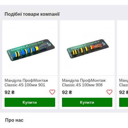
Подібні товари компанії
Мандула ПрофМонтаж
Мандула ПрофМонтаж
Ман
Classic 4S 100мм 901
Classic 4S 100мм 908
Clas
92
92
92
₴
₴
Купити
Купити
Про нас