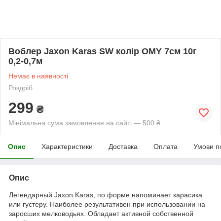
Воблер Jaxon Karas SW колір OMY 7см 10г
0,2-0,7м
Немає в наявності
Роздріб
299
₴
Мінімальна сума замовлення на сайті — 500 ₴
Опис
Характеристики
Доставка
Оплата
Умови п
Опис
Легендарный Jaxon Karas, по форме напоминает карасика
или густеру. Наиболее результативен при использовании на
заросших мелководьях. Обладает активной собственной