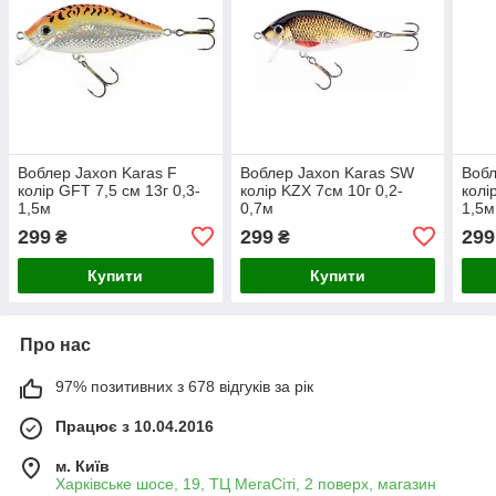
Воблер Jaxon Karas F
Воблер Jaxon Karas SW
Вобл
колір GFT 7,5 см 13г 0,3-
колір KZX 7см 10г 0,2-
колі
1,5м
0,7м
1,5м
299
299
299
₴
₴
Купити
Купити
Про нас
97% позитивних з 678 відгуків за рік
Працює з 10.04.2016
м. Київ
Харківське шосе, 19, ТЦ МегаСіті, 2 поверх, магазин