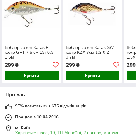
Воблер Jaxon Karas F
Воблер Jaxon Karas SW
Вобл
колір GFT 7,5 см 13г 0,3-
колір KZX 7см 10г 0,2-
колі
1,5м
0,7м
1,5м
299
299
299
₴
₴
Купити
Купити
Про нас
97% позитивних з 675 відгуків за рік
Працює з 10.04.2016
м. Київ
Харківське шосе, 19, ТЦ МегаСіті, 2 поверх, магазин