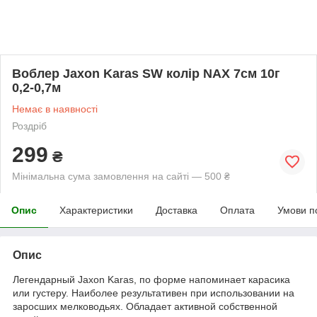
Воблер Jaxon Karas SW колір NAX 7см 10г
0,2-0,7м
Немає в наявності
Роздріб
299
₴
Мінімальна сума замовлення на сайті — 500 ₴
Опис
Характеристики
Доставка
Оплата
Умови п
Опис
Легендарный Jaxon Karas, по форме напоминает карасика
или густеру. Наиболее результативен при использовании на
заросших мелководьях. Обладает активной собственной