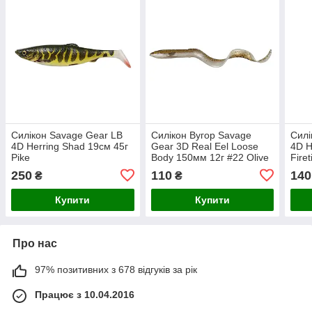
Силікон Savage Gear LB
Силікон Вугор Savage
Силі
4D Herring Shad 19см 45г
Gear 3D Real Eel Loose
4D H
Pike
Body 150мм 12г #22 Olive
Firet
Sparkle Pearl
250
110
140
₴
₴
Купити
Купити
Про нас
97% позитивних з 678 відгуків за рік
Працює з 10.04.2016