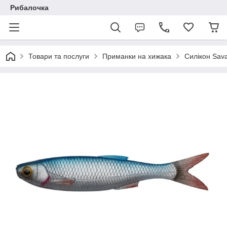
Рибалочка
Товари та послуги
Приманки на хижака
Силікон Sav