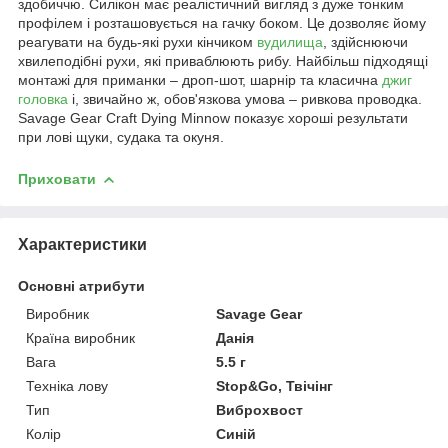
здобиччю. Силікон має реалістичний вигляд з дуже тонким
профілем і розташовується на гачку боком. Це дозволяє йому
реагувати на будь-які рухи кінчиком
вудилища
, здійснюючи
хвилеподібні рухи, які приваблюють рибу. Найбільш підходящі
монтажі для приманки – дроп-шот, шарнір та класична
джиг
головка
і, звичайно ж, обов'язкова умова – ривкова проводка.
Savage Gear Craft Dying Minnow показує хороші результати
при лові щуки, судака та окуня.
Приховати
Характеристики
Основні атрибути
Виробник
Savage Gear
Країна виробник
Данія
Вага
5.5 г
Техніка лову
Stop&Go, Твічінг
Тип
Виброхвост
Колір
Синій