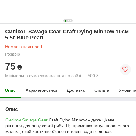
Силікон Savage Gear Craft Dying Minnow 10см
5,5г Blue Pearl
Немає в наявності
Роздріб
75
₴
Мінімальна сума замовлення на сайті — 500 ₴
Опис
Характеристики
Доставка
Оплата
Умови п
Опис
Силікон Savage Gear
Craft Dying Minnow – дуже цікаве
рішення для лову хижої риби. Ця приманка імітує пораненого
малька, який хаотично б'ється в товщі води і є легкою