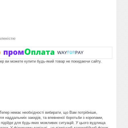
вленістю
пер ви можете купити будь-який товар не покидаючи сайту.
Тепер немає необхідності вибирати, що Вам потрібніше,
ля наддальниіх закидів, та впевненої боротьби з коропами,
ко підійде для будь-яких можливих ситуацій. У цього вудлища
аки. У фідерному варіанті - це відмінний далекобійний фідер,