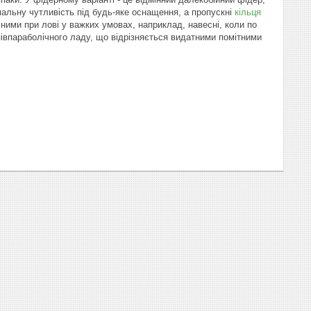
имальну чутливість під будь-яке оснащення, а пропускні
кільця
чними при лові у важких умовах, наприклад, навесні, коли по
півпараболічного ладу, що відрізняється видатними помітними