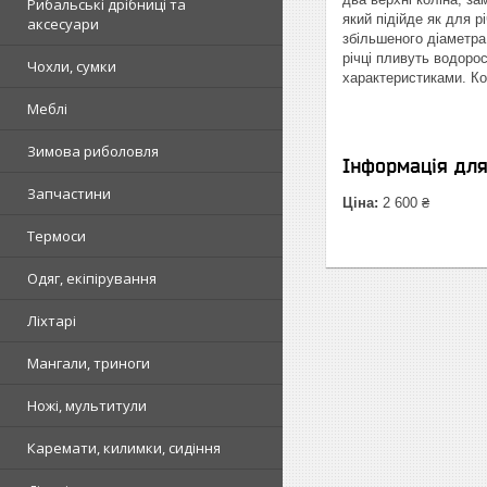
Рибальські дрібниці та
який підійде як для р
аксесуари
збільшеного діаметра
річці пливуть водоро
Чохли, сумки
характеристиками. К
Меблі
Зимова риболовля
Інформація дл
Запчастини
Ціна:
2 600 ₴
Термоси
Одяг, екіпірування
Ліхтарі
Мангали, триноги
Ножі, мультитули
Каремати, килимки, сидіння