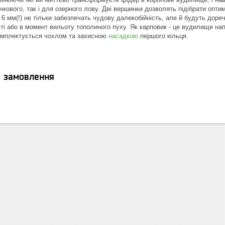
ічкового, так і для озерного лову. Дві вершинки дозволять підібрати опт
 6 мм(!) не тільки забезпечать чудову далекобійність, але й будуть доре
сті або в момент вильоту тополиного пуху. Як карповик - це вудилище на
омплектується чохлом та захисною
насадкою
першого кільця.
я замовлення