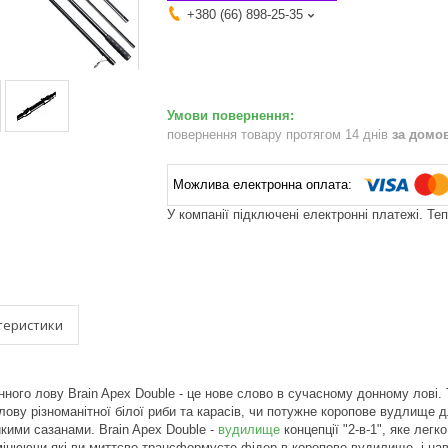
+380 (66) 898-25-35
повернення товару протягом 14 днів
за домо
У компанії підключені електронні платежі. Те
теристики
ного лову Brain Apex Double - це нове слово в сучасному донному лові. 
лову різноманітної білої риби та карасів, чи потужне коропове вудлище д
кими сазанами. Brain Apex Double -
вудилище
концепції "2-в-1", яке лег
амінюючи які ви миттєво трансформуєте фідер в коропове вудилище, і навп