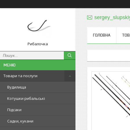
sergey_slupski
ГОЛОВНА
ТОВ
Рибалочка
Товари та послуги
Вудилища
Котушки рибальські
Підсаки
Садки, кукани