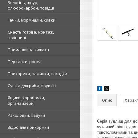
Волосінь, шнур,
флюорокарбон, повідці
Гачки, мормишки, кивки
Снасть готова, монтаж,
годівниці
Приманки на хижака
Підставки, рогачі
Прикормки, наживки, насадки
Сушка для риби, фруктів
Ящики, коробочки,
Опис
Харак
органайзери
Раколовки, павуки
Серія вудлищ для дон
Відро для прикормки
чутливий фідер, для 
товстолобиками та ди
два верхні коліна, з