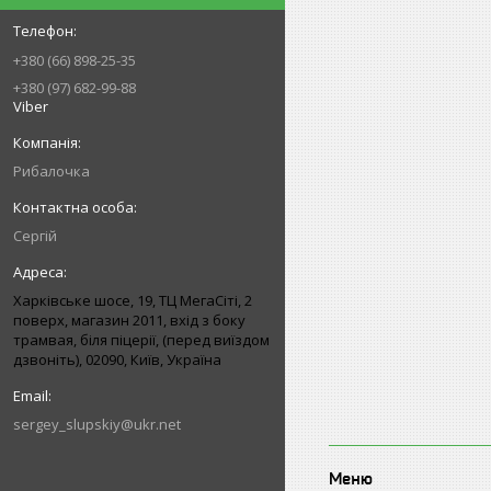
+380 (66) 898-25-35
+380 (97) 682-99-88
Viber
Рибалочка
Сергій
Харківське шосе, 19, ТЦ МегаСіті, 2
поверх, магазин 2011, вхід з боку
трамвая, біля піцерії, (перед виїздом
дзвоніть), 02090, Київ, Україна
sergey_slupskiy@ukr.net
Меню