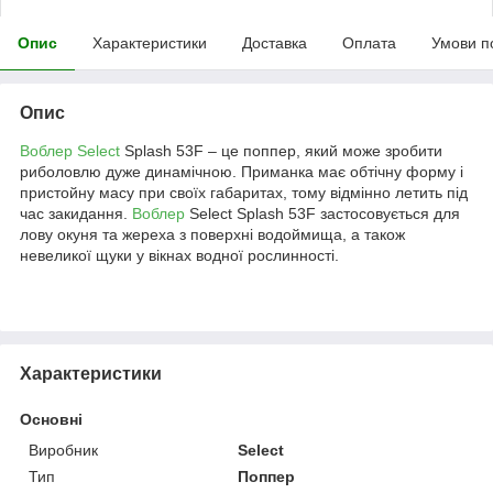
Опис
Характеристики
Доставка
Оплата
Умови п
Опис
Воблер Select
Splash 53F – це поппер, який може зробити
риболовлю дуже динамічною. Приманка має обтічну форму і
пристойну масу при своїх габаритах, тому відмінно летить під
час закидання.
Воблер
Select Splash 53F застосовується для
лову окуня та жереха з поверхні водоймища, а також
невеликої щуки у вікнах водної рослинності.
Характеристики
Основні
Виробник
Select
Тип
Поппер