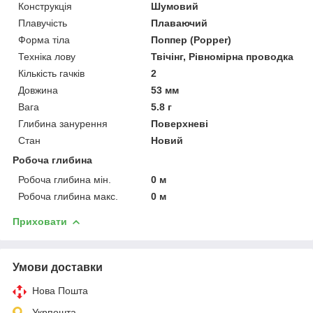
Конструкція
Шумовий
Плавучість
Плаваючий
Форма тіла
Поппер (Popper)
Техніка лову
Твічінг, Рівномірна проводка
Кількість гачків
2
Довжина
53 мм
Вага
5.8 г
Глибина занурення
Поверхневі
Стан
Новий
Робоча глибина
Робоча глибина мін.
0 м
Робоча глибина макс.
0 м
Приховати
Умови доставки
Нова Пошта
Укрпошта