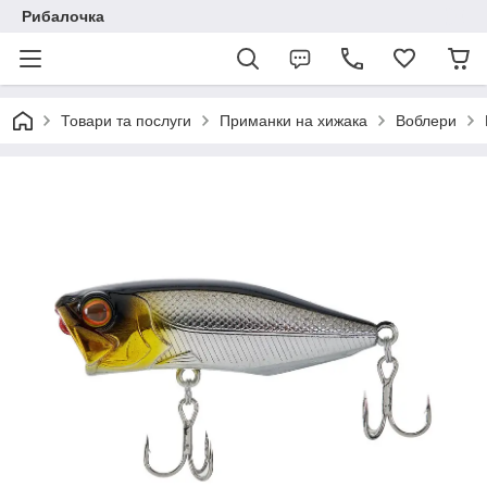
Рибалочка
Товари та послуги
Приманки на хижака
Воблери