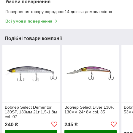
Умови повернення
Повернення товару впродовж 14 днів за домовленістю
Всі умови повернення
Подібні товари компанії
Воблер Select Dementor
Воблер Select Diver 130F,
Вобл
130SP, 130мм 21г 1,5-1,8м
130мм 24г 8м col. 35
53мм
col. 07
240
245
₴
₴