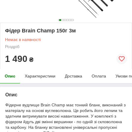
Фідер Brain Champ 150г 3м
Немає в наявності
Роздріб
1 490
₴
Опис
Характеристики
Доставка
Оплата
Умови п
Опис
Фідерне вудлище Brain Champ має тонкий бланк, виконаний з
матеріалу на основі вуглеволокна. Це робить його легким та
здатним витримувати високі навантаження. У комплекті з
фідером йдуть дві змінні вершинки - по одній зі скловолокна
та карбону. На бланку встановлені універсальні пропускні