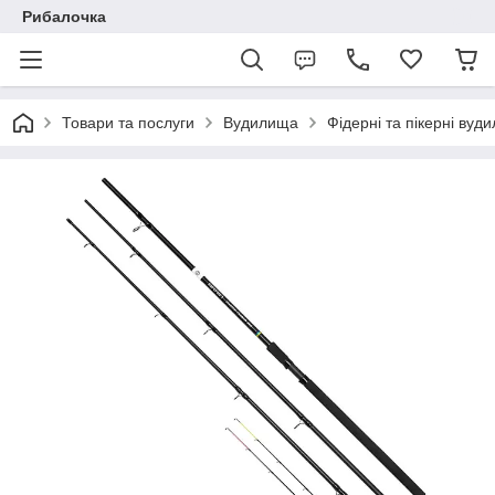
Рибалочка
Товари та послуги
Вудилища
Фідерні та пікерні вуд