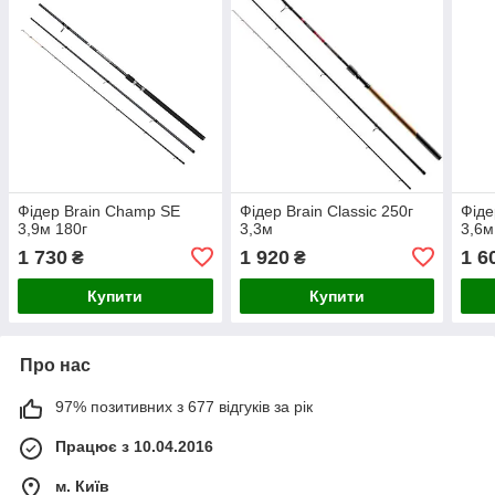
Фідер Brain Champ SE
Фідер Brain Classic 250г
Фіде
3,9м 180г
3,3м
3,6м
1 730
1 920
1 6
₴
₴
Купити
Купити
Про нас
97% позитивних з 677 відгуків за рік
Працює з 10.04.2016
м. Київ