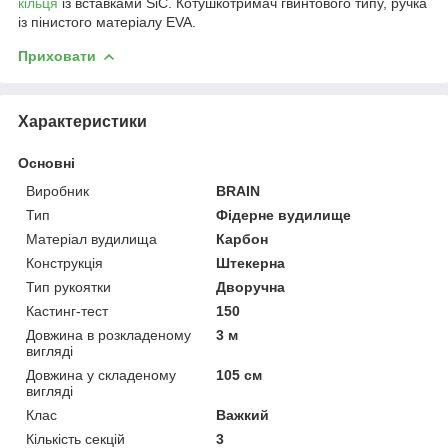
кільця
із вставками SiC. Котушкотримач гвинтового типу, ручка
із пінистого матеріалу EVA.
Приховати
Характеристики
Основні
Виробник
BRAIN
Тип
Фідерне вудилище
Матеріал вудилища
Карбон
Конструкція
Штекерна
Тип рукоятки
Дворучна
Кастинг-тест
150
Довжина в розкладеному
3 м
вигляді
Довжина у складеному
105 см
вигляді
Клас
Важкий
Кількість секцій
3