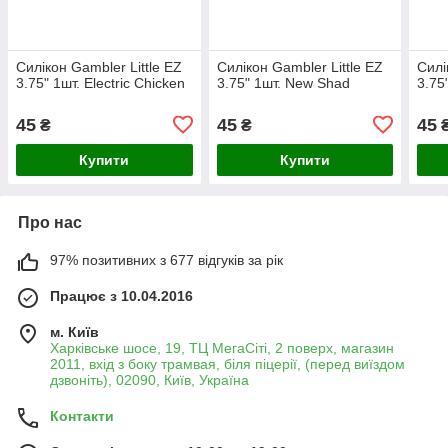
Силікон Gambler Little EZ
Силікон Gambler Little EZ
Силі
3.75" 1шт. Electric Chicken
3.75" 1шт. New Shad
3.75
45
45
45
₴
₴
Купити
Купити
Про нас
97% позитивних з 677 відгуків за рік
Працює з 10.04.2016
м. Київ
Харківське шосе, 19, ТЦ МегаСіті, 2 поверх, магазин
2011, вхід з боку трамвая, біля піцерії, (перед виїздом
дзвоніть), 02090, Київ, Україна
Контакти