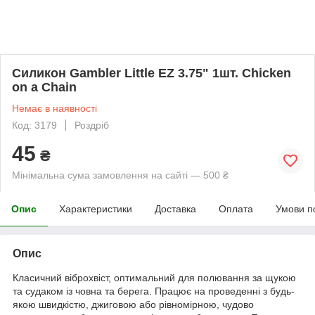
Силикон Gambler Little EZ 3.75" 1шт. Chicken
on a Chain
Немає в наявності
Код: 3179
Роздріб
45
₴
Мінімальна сума замовлення на сайті — 500 ₴
Опис
Характеристики
Доставка
Оплата
Умови п
Опис
Класичний віброхвіст, оптимальний для полювання за щукою
та судаком із човна та берега. Працює на проведенні з будь-
якою швидкістю, джиговою або рівномірною, чудово