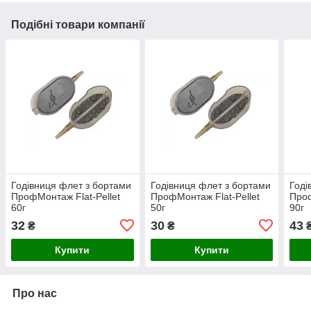
Подібні товари компанії
Годівниця флет з бортами
Годівниця флет з бортами
Годі
ПрофМонтаж Flat-Pellet
ПрофМонтаж Flat-Pellet
Проф
60г
50г
90г
32
30
43
₴
₴
Купити
Купити
Про нас