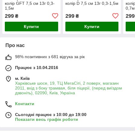
колір GFT 7,5 см 13г 0,3-
колір D 7,5 см 13г 0,3-1,5м
колі
1,5м
0,7м
299
299
299
₴
₴
Купити
Купити
Про нас
98% позитивних з 681 відгука за рік
Працює з 10.04.2016
м. Київ
Харківське шосе, 19, ТЦ МегаСіті, 2 поверх, магазин
2011, вхід з боку трамвая, біля піцерії, (перед виїздом
дзвоніть), 02090, Київ, Україна
Контакти
Сьогодні працює з 10:00 до 19:00
Показати весь графік роботи