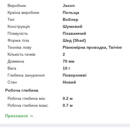
Виробник
Jaxon
Країна виробник
Польща
Тип
Воблер
Конструкція
Шумовий
Плавучість
Плаваючий
Форма тіла
Шед (Shad)
Техніка лову
Рівномірна проводка, Твічінг
Кількість гачків
2
Довжина
70 мм
Вага
10 г
Глибина занурення
Поверхневі
Стан
Новий
Робоча глибина
Робоча глибина мін.
0.2 м
Робоча глибина макс.
0.7 м
Приховати