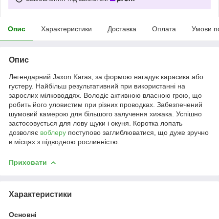
Опис
Характеристики
Доставка
Оплата
Умови п
Опис
Легендарний Jaxon Karas, за формою нагадує карасика або
густеру. Найбільш результативний при використанні на
зарослих мілководдях. Володіє активною власною грою, що
робить його уловистим при різних проводках. Забезпечений
шумовий камерою для більшого залучення хижака. Успішно
застосовується для лову щуки і окуня. Коротка лопать
дозволяє
воблеру
поступово заглиблюватися, що дуже зручно
в місцях з підводною рослинністю.
Приховати
Характеристики
Основні