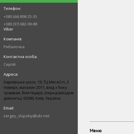
+380 (66) 898-25-35
+380 (97) 682-99-88
Viber
Рибалочка
Сергій
Харківське шосе, 19, ТЦ МегаСіті, 2
поверх, магазин 2011, вхід з боку
трамвая, біля піцерії, (перед виїздом
дзвоніть), 02090, Київ, Україна
sergey_slupskiy@ukr.net
Меню