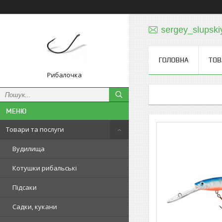
sergey_slupski
ГОЛОВНА
ТОВ
Рибалочка
Товари та послуги
Вудилища
Котушки рибальські
Підсаки
Садки, кукани