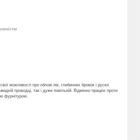
вленістю
свої можливості про облові ям, глибинних бровок і русел
идкій проводці, так і дуже повільній. Відмінно працює проти
ою фурнітурою.