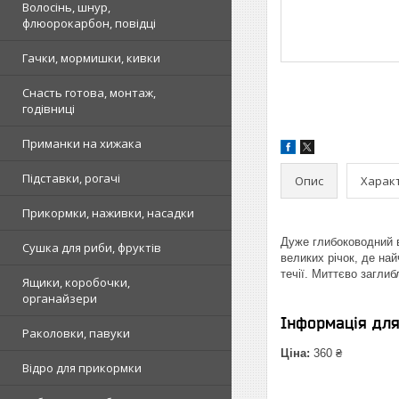
Волосінь, шнур,
флюорокарбон, повідці
Гачки, мормишки, кивки
Снасть готова, монтаж,
годівниці
Приманки на хижака
Підставки, рогачі
Опис
Харак
Прикормки, наживки, насадки
Дуже глибоководний в
Сушка для риби, фруктів
великих річок, де на
течії. Миттєво загли
Ящики, коробочки,
органайзери
Інформація дл
Раколовки, павуки
Ціна:
360 ₴
Відро для прикормки