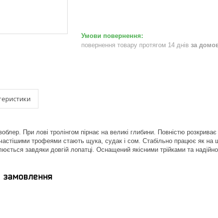
повернення товару протягом 14 днів
за домо
теристики
облер. При лові тролінгом пірнає на великі глибини. Повністю розкриває 
йчастішими трофеями стають щука, судак і сом. Стабільно працює як на шв
блюється завдяки довгій лопатці. Оснащений якісними трійками та надійн
я замовлення