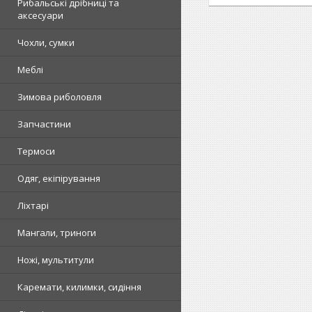
Рибальські дрібниці та
аксесуари
Чохли, сумки
Меблі
Зимова риболовля
Запчастини
Термоси
Одяг, екіпірування
Ліхтарі
Мангали, триноги
Ножі, мультитули
Каремати, килимки, сидіння