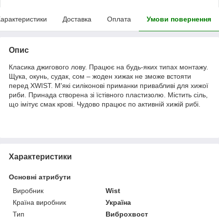
арактеристики
Доставка
Оплата
Умови повернення
Опис
Класика джигового лову. Працює на будь-яких типах монтажу.
Щука, окунь, судак, сом – жоден хижак не зможе встояти
перед XWIST. М'які силіконові приманки привабливі для хижої
риби. Принада створена зі їстівного пластизолю. Містить сіль,
що імітує смак крові. Чудово працює по активній хижій рибі.
Характеристики
Основні атрибути
Виробник
Wist
Країна виробник
Україна
Тип
Виброхвост