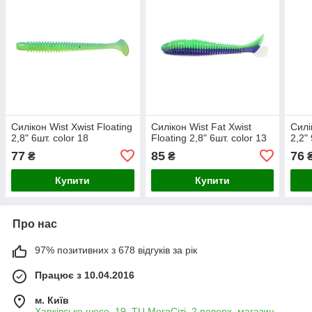
Силікон Wist Xwist Floating
Силікон Wist Fat Xwist
Силі
2,8" 6шт. color 18
Floating 2,8" 6шт. color 13
2,2"
77
85
76
₴
₴
Купити
Купити
Про нас
97% позитивних з 678 відгуків за рік
Працює з 10.04.2016
м. Київ
Харківське шосе, 19, ТЦ МегаСіті, 2 поверх, магазин