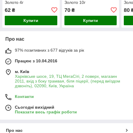
Золото 4г
Золото 10г
Золо
62
70
80
₴
₴
Купити
Купити
Про нас
97% позитивних з 677 відгуків за рік
Працює з 10.04.2016
м. Київ
Харківське шосе, 19, ТЦ МегаСіті, 2 поверх, магазин
2011, вхід з боку трамвая, біля піцерії, (перед виїздом
дзвоніть), 02090, Київ, Україна
Контакти
Сьогодні вихідний
Показати весь графік роботи
Про нас