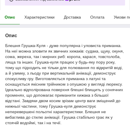
Опис
Характеристики
Доставка
Оплата
Умови п
Опис
Блешня Грушка-Куля - дуже популярна і уловиста приманка.
На неї можна зловити як звичних хижаків: судака, щуку, окуня,
сома, жереха, так і мирних риб: коропа, карася, товстолоба,
ляща та інших. Грушка-куля працює у будь-яку пору року,
тому що підходить не тільки для полювання по відкритій воді,
а й узимку, з льоду при вертикальній анімації, демонструє
спокусливу гру. Виготовляється приманка з латуні та
оснащується якісним трійником з опушкою у вигляді люрексу.
Ідеально відполірована поверхня блешні блищить у сонячних
променях, що допомагає приманити хижака з більшої
відстані. Завдяки двом косим зрізам центр ваги зміщений до
нижньої частини, тому Грушка-куля демонструє
неперевершені польотні характеристики. Блешня не
вибаглива до стилю анімації. Грушка стабільно грає як у
стоячій водоймі, так і на течії.