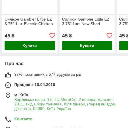
Силікон Gambler Little EZ
Силікон Gambler Little EZ
Силі
3.75" 1шт. Electric Chicken
3.75" 1шт. New Shad
3.75
45
45
45
₴
₴
Купити
Купити
Про нас
97% позитивних з 677 відгуків за рік
Працює з 10.04.2016
м. Київ
Харківське шосе, 19, ТЦ МегаСіті, 2 поверх, магазин
2011, вхід з боку трамвая, біля піцерії, (перед виїздом
дзвоніть), 02090, Київ, Україна
Контакти