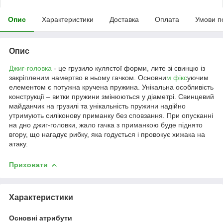
Опис
Характеристики
Доставка
Оплата
Умови п
Опис
Джиг-головка
- це грузило кулястої форми, лите зі свинцю із
закріпленим намертво в ньому гачком. Основни
м фікс
уючим
елементом є потужна кручена пружина. Унікальна особливість
конструкції – витки пружини змінюються у діаметрі. Свинцевий
майданчик на грузилі та унікальність пружини надійно
утримують силіконову приманку без сповзання. При опусканні
на дно джиг-головки, жало гачка з приманкою буде піднято
вгору, що нагадує рибку, яка годується і провокує хижака на
атаку.
Приховати
Характеристики
Основні атрибути