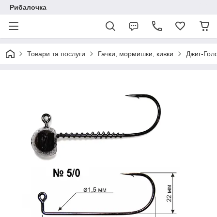
Рибалочка
Товари та послуги
Гачки, мормишки, кивки
Джиг-Гол