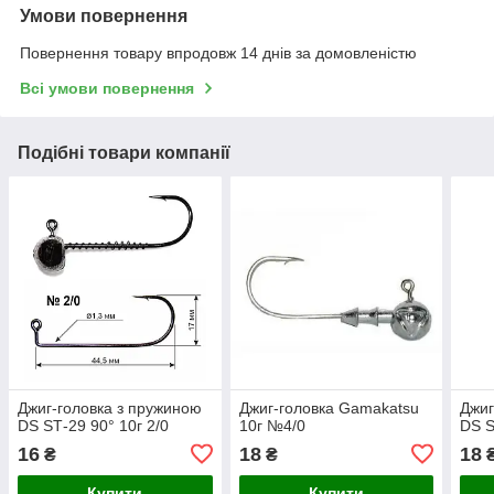
Умови повернення
Повернення товару впродовж 14 днів за домовленістю
Всі умови повернення
Подібні товари компанії
Джиг-головка з пружиною
Джиг-головка Gamakatsu
Джиг
DS SТ-29 90° 10г 2/0
10г №4/0
DS S
16
18
18
₴
₴
Купити
Купити