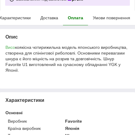
Характеристики
Доставка
Оплата
Умови повернення
Опис
Висо
коякісна чотирижильна модель японського виробництва,
створена для спінінгової риболовлі. Основними перевагами
шнура є його міцність на розрив та довговічність. Шнур
Favorite U1 виготовлений на сучасному обладнанні YGK у
Японії.
Характеристики
Основні
Виробник
Favorite
Країна виробник
Японія