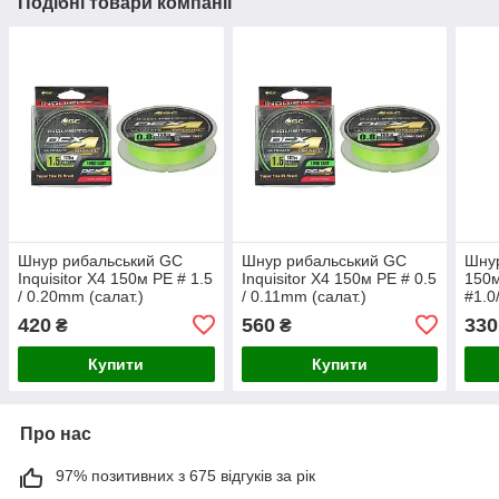
Подібні товари компанії
Шнур рибальський GC
Шнур рибальський GC
Шнур
Inquisitor X4 150м PE # 1.5
Inquisitor X4 150м PE # 0.5
150м
/ 0.20mm (салат.)
/ 0.11mm (салат.)
#1.0
420
560
330
₴
₴
Купити
Купити
Про нас
97% позитивних з 675 відгуків за рік