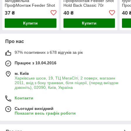
загодівельна
ПрофМонтаж Feeder Shot
грун
ПрофМонтаж Feeder Shot
Hold Back Classic 70г
Про
BIG 60г
Hold
37
40
40
₴
₴
Купити
Купити
Про нас
97% позитивних з 678 відгуків за рік
Працює з 10.04.2016
м. Київ
Харківське шосе, 19, ТЦ МегаСіті, 2 поверх, магазин
2011, вхід з боку трамвая, біля піцерії, (перед виїздом
дзвоніть), 02090, Київ, Україна
Контакти
Сьогодні вихідний
Показати весь графік роботи