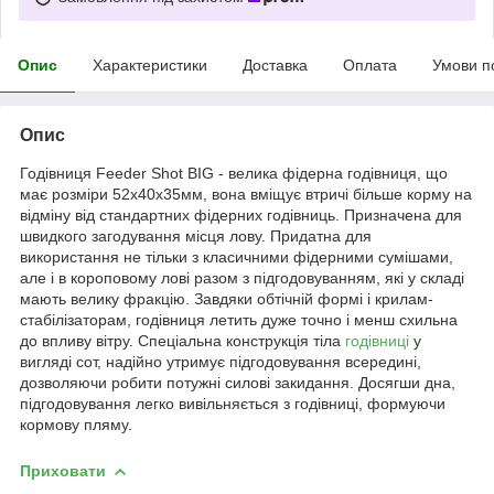
Опис
Характеристики
Доставка
Оплата
Умови п
Опис
Годівниця Feeder Shot BIG - велика фідерна годівниця, що
має розміри 52х40х35мм, вона вміщує втричі більше корму на
відміну від стандартних фідерних годівниць. Призначена для
швидкого загодування місця лову. Придатна для
використання не тільки з класичними фідерними сумішами,
але і в короповому лові разом з підгодовуванням, які у складі
мають велику фракцію. Завдяки обтічній формі і крилам-
стабілізаторам, годівниця летить дуже точно і менш схильна
до впливу вітру. Спеціальна конструкція тіла
годівниці
у
вигляді сот, надійно утримує підгодовування всередині,
дозволяючи робити потужні силові закидання. Досягши дна,
підгодовування легко вивільняється з годівниці, формуючи
кормову пляму.
Приховати