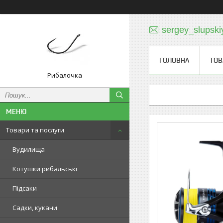
sergey_slupski
ГОЛОВНА
ТОВ
Рибалочка
Товари та послуги
Вудилища
Котушки рибальські
Підсаки
Садки, кукани