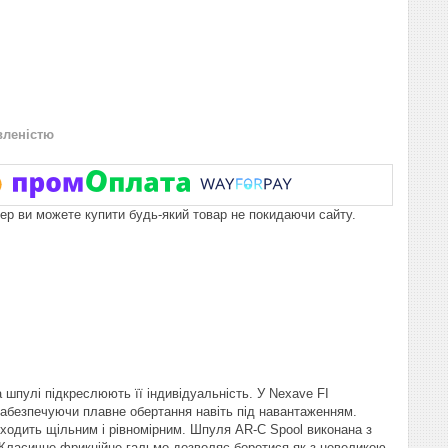
вленістю
пер ви можете купити будь-який товар не покидаючи сайту.
 шпулі підкреслюють її індивідуальність. У Nexave FI
 забезпечуючи плавне обертання навіть під навантаженням.
иходить щільним і рівномірним. Шпуля AR-C Spool виконана з
. Класичне фрикційне гальмо дозволяє боротися як з невеликою