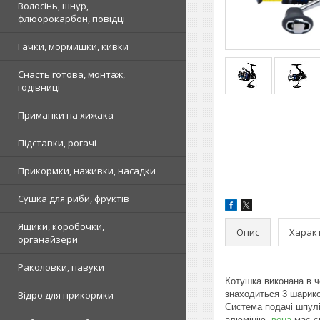
Волосінь, шнур,
флюорокарбон, повідці
Гачки, мормишки, кивки
Снасть готова, монтаж,
годівниці
Приманки на хижака
Підставки, рогачі
Прикормки, наживки, насадки
Сушка для риби, фруктів
Ящики, коробочки,
Опис
Харак
органайзери
Раколовки, павуки
Котушка виконана в ч
Відро для прикормки
знаходиться 3 шарико
Система подачі шпулі
алюмінію,
вона
має ск