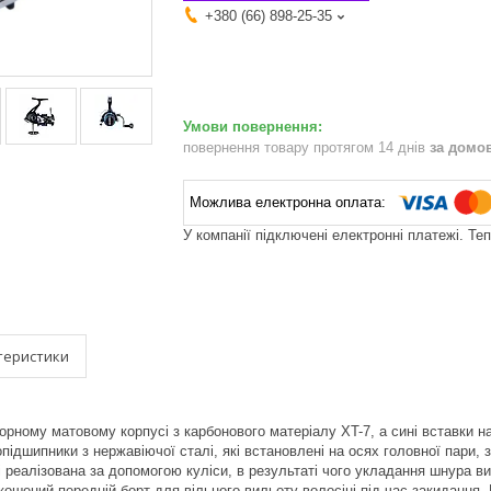
+380 (66) 898-25-35
повернення товару протягом 14 днів
за домо
У компанії підключені електронні платежі. Те
теристики
орному матовому корпусі з карбонового матеріалу XT-7, а сині вставки на
підшипники з нержавіючої сталі, які встановлені на осях головної пари,
 реалізована за допомогою куліси, в результаті чого укладання шнура в
ошений передній борт для вільного вильоту волосіні під час закидання