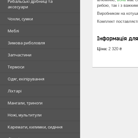
Рибальські дрібниці та
рибою, так і з важки
аксесуари
Виробником на котушк
Чохли, сумки
Комплект поставляєть
Меблі
Інформація дл
Зимова риболовля
Ціна:
2 320 ₴
Запчастини
Термоси
Одяг, екіпірування
Ліхтарі
Мангали, триноги
Ножі, мультитули
Каремати, килимки, сидіння