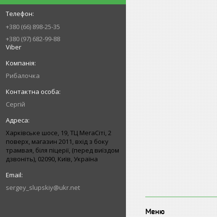
+380 (66) 898-25-35
+380 (97) 682-99-88
Viber
Рибалочка
Сергій
Харківське шосе, 19, ТЦ МегаСіті, 2
поверх, магазин 2011, вхід з боку
трамвая, біля піцерії, (перед виїздом
дзвоніть), 02090, Київ, Україна
sergey_slupskiy@ukr.net
Меню