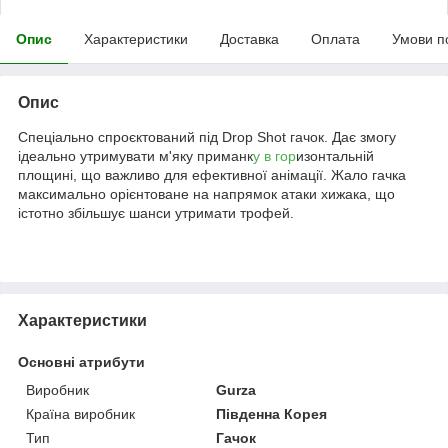
Опис
Характеристики
Доставка
Оплата
Умови п
Опис
Спеціально спроєктований під Drop Shot гачок. Дає змогу
ідеально утримувати м'яку приманк
у в гор
изонтальній
площині, що важливо для ефективної анімації. Жало гачка
максимально орієнтоване на напрямок атаки хижака, що
істотно збільшує шанси утримати трофей.
Характеристики
Основні атрибути
Виробник
Gurza
Країна виробник
Південна Корея
Тип
Гачок