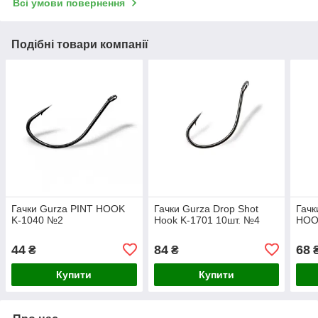
Всі умови повернення
Подібні товари компанії
Гачки Gurza PINT HOOK
Гачки Gurza Drop Shot
Гачк
K-1040 №2
Hook K-1701 10шт. №4
HOOK
44
84
68
₴
₴
Купити
Купити