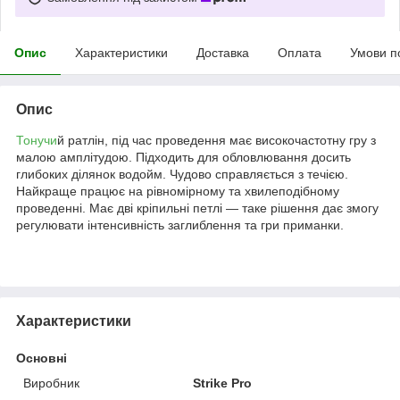
Опис
Характеристики
Доставка
Оплата
Умови п
Опис
Тонучи
й ратлін, під час проведення має високочастотну гру з
малою амплітудою. Підходить для обловлювання досить
глибоких ділянок водойм. Чудово справляється з течією.
Найкраще працює на рівномірному та хвилеподібному
проведенні. Має дві кріпильні петлі — таке рішення дає змогу
регулювати інтенсивність заглиблення та гри приманки.
Характеристики
Основні
Виробник
Strike Pro