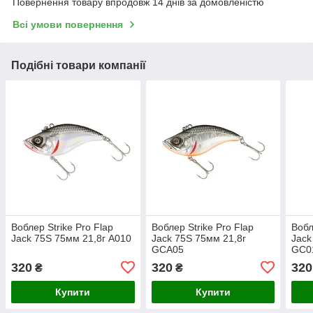
Повернення товару впродовж 14 днів за домовленістю
Всі умови повернення
Подібні товари компанії
Воблер Strike Pro Flap
Воблер Strike Pro Flap
Вобл
Jack 75S 75мм 21,8г A010
Jack 75S 75мм 21,8г
Jack
GCA05
GC0
320
320
320
₴
₴
Купити
Купити