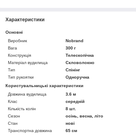
Характеристики
Основні
Виробник
Nobrand
Вага
300 г
Конструкція
Телескопічна
Матеріал вудилища
Скловолокно
Тип
Спінінг
Тип рукоятки
Одноручна
Користувальницькі характеристики
Довжина вудилища
3.6 м
Клас
середній
Кількість колін
8 шт.
Сезон
осінь, весна, літо
Стан
нові
Транспортна довжина
65 см