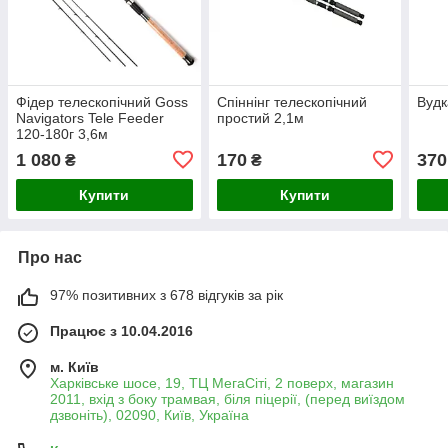
Фідер телескопічний Goss
Спіннінг телескопічний
Вудк
Navigators Tele Feeder
простий 2,1м
120-180г 3,6м
1 080
170
370
₴
₴
Купити
Купити
Про нас
97% позитивних з 678 відгуків за рік
Працює з 10.04.2016
м. Київ
Харківське шосе, 19, ТЦ МегаСіті, 2 поверх, магазин
2011, вхід з боку трамвая, біля піцерії, (перед виїздом
дзвоніть), 02090, Київ, Україна