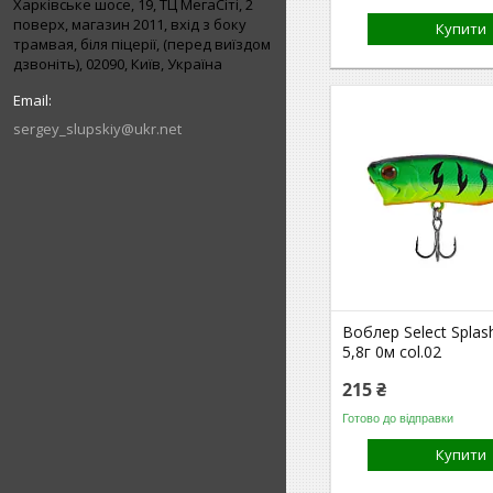
Харківське шосе, 19, ТЦ МегаСіті, 2
поверх, магазин 2011, вхід з боку
Купити
трамвая, біля піцерії, (перед виїздом
дзвоніть), 02090, Київ, Україна
sergey_slupskiy@ukr.net
Воблер Select Spla
5,8г 0м col.02
215 ₴
Готово до відправки
Купити