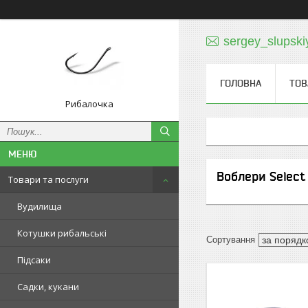
sergey_slupski
ГОЛОВНА
ТОВ
Рибалочка
Воблери Select
Товари та послуги
Вудилища
Котушки рибальські
Підсаки
Садки, кукани