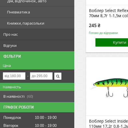
Дім, відпочинок, авто
Воблер Select Refle
Пневматика
70мм 8,7г 1-1,5м col
Книжки, парасольки
245 ₴
Готово до відправки
Про нас
Купити
Відгуки
ФІЛЬТРИ
Ціна
Наявність
В наявності
60
ГРАФІК РОБОТИ
Понеділок
10:00
19:00
Воблер Select Inside
Вівторок
10:00
19:00
110мм 17,2г 0,8-1,2м