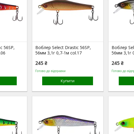
ic 56SP,
Воблер Select Drastic 56SP,
Воблер Sel
.06
56мм 3,1г 0,7-1м col.17
56мм 3,1г 0
245 ₴
245 ₴
Готово до відправки
Готово до відп
Купити