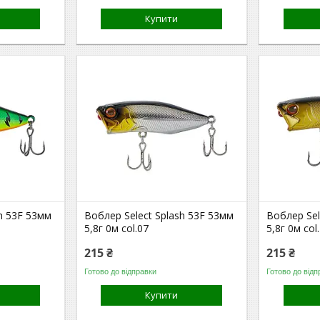
Купити
sh 53F 53мм
Воблер Select Splash 53F 53мм
Воблер Sel
5,8г 0м col.07
5,8г 0м col
215 ₴
215 ₴
Готово до відправки
Готово до відп
Купити