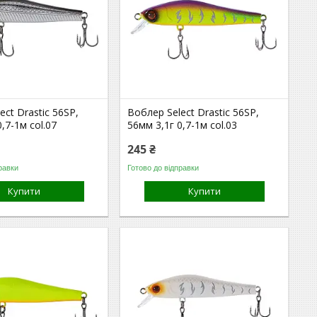
ect Drastic 56SP,
Воблер Select Drastic 56SP,
,7-1м col.07
56мм 3,1г 0,7-1м col.03
245 ₴
равки
Готово до відправки
Купити
Купити