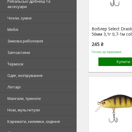
Рибальські дрібниці та
аксесуари
Чохли, сумки
Воблер Select Drast
Меблі
56мм 3,1г 0,7-1м col
Зимова риболовля
245 ₴
Запчастини
Готово до відправки
Купити
Термоси
Одяг, екіпірування
Ліхтарі
Мангали, триноги
Ножі, мультитули
Каремати, килимки, сидіння