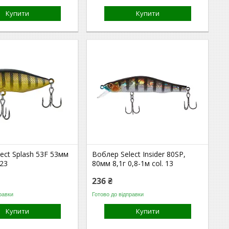
Купити
Купити
ect Splash 53F 53мм
Воблер Select Insider 80SP,
.23
80мм 8,1г 0,8-1м col. 13
236 ₴
равки
Готово до відправки
Купити
Купити