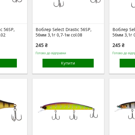
ic 56SP,
Воблер Select Drastic 56SP,
Воблер Sel
.02
56мм 3,1г 0,7-1м col.08
56мм 3,1г 0
245 ₴
245 ₴
Готово до відправки
Готово до відп
Купити