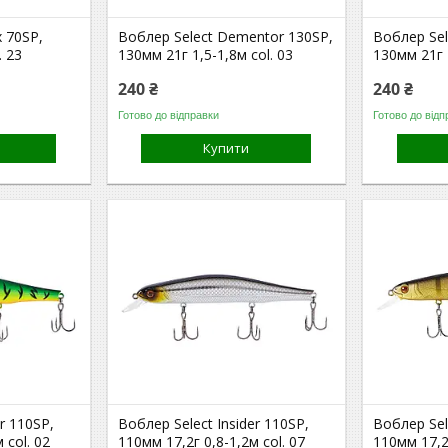
x 70SP,
Воблер Select Dementor 130SP,
Воблер Sel
. 23
130мм 21г 1,5-1,8м col. 03
130мм 21г 1
240 ₴
240 ₴
Готово до відправки
Готово до відп
Купити
r 110SP,
Воблер Select Insider 110SP,
Воблер Sel
 col. 02
110мм 17,2г 0,8-1,2м col. 07
110мм 17,2г