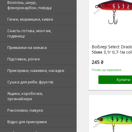
Волосінь, шнур,
флюорокарбон, повідці
Гачки, мормишки, кивки
Снасть готова, монтаж,
годівниці
Воблер Select Drast
Приманки на хижака
56мм 3,1г 0,7-1м col
Підставки, рогачі
245 ₴
Прикормки, наживки, насадки
Готово до відправки
Купити
Сушка для риби, фруктів
Ящики, коробочки,
органайзери
Раколовки, павуки
Відро для прикормки