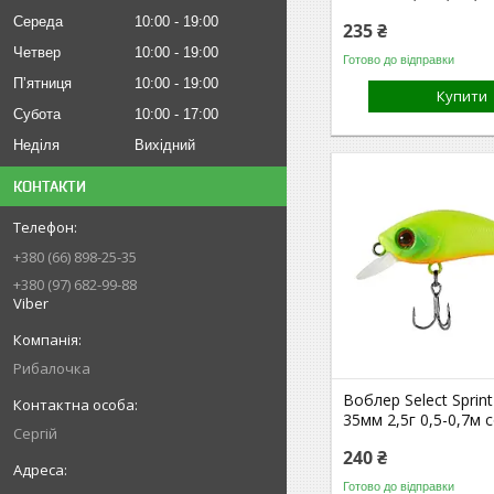
Середа
10:00
19:00
235 ₴
Четвер
10:00
19:00
Готово до відправки
Пʼятниця
10:00
19:00
Купити
Субота
10:00
17:00
Неділя
Вихідний
КОНТАКТИ
+380 (66) 898-25-35
+380 (97) 682-99-88
Viber
Рибалочка
Воблер Select Sprint
35мм 2,5г 0,5-0,7м c
Сергій
240 ₴
Готово до відправки