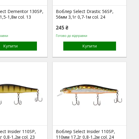
ect Dementor 130SP,
Воблер Select Drastic 56SP,
,5-1,8м col. 13
56мм 3,1г 0,7-1м col. 24
245 ₴
равки
Готово до відправки
Купити
Купити
ect Insider 110SP,
Воблер Select Insider 110SP,
 0,8-1,2м col. 23
110мм 17,2г 0,8-1,2м col. 24